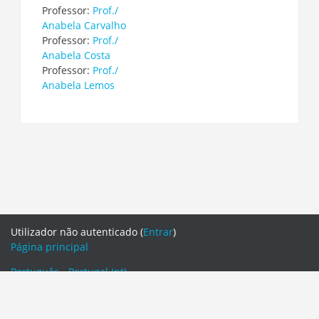
Professor:
Prof./
Anabela Carvalho
Professor:
Prof./
Anabela Costa
Professor:
Prof./
Anabela Lemos
Utilizador não autenticado (
Entrar
)
Página principal
Português - Portugal ‎(pt)‎
English ‎(en)‎
Português - Portugal ‎(pt)‎