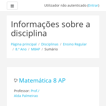
Painel lateral
Utilizador não autenticado (
Entrar
)
Ir
para
Informações sobre a
o
conteúdo
disciplina
principal
Página principal
Disciplinas
Ensino Regular
8.º Ano
M8AP
Sumário
Matemática 8 AP
Professor:
Prof./
Alda Palmeirao