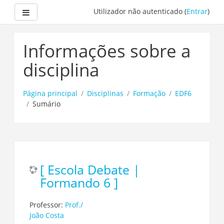
Painel lateral
Utilizador não autenticado (
Entrar
)
Ir
para
Informações sobre a
o
conteúdo
disciplina
principal
Página principal
Disciplinas
Formação
EDF6
Sumário
[ Escola Debate |
Formando 6 ]
Professor:
Prof./
João Costa